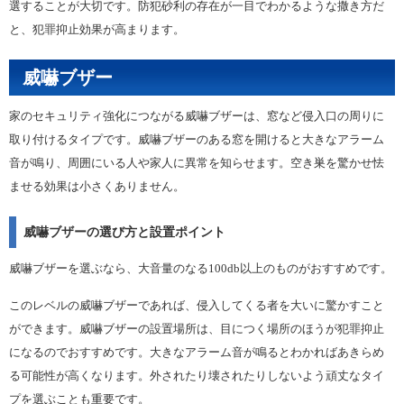
選することが大切です。防犯砂利の存在が一目でわかるような撒き方だ
と、犯罪抑止効果が高まります。
威嚇ブザー
家のセキュリティ強化につながる威嚇ブザーは、窓など侵入口の周りに
取り付けるタイプです。威嚇ブザーのある窓を開けると大きなアラーム
音が鳴り、周囲にいる人や家人に異常を知らせます。空き巣を驚かせ怯
ませる効果は小さくありません。
威嚇ブザーの選び方と設置ポイント
威嚇ブザーを選ぶなら、大音量のなる100db以上のものがおすすめです。
このレベルの威嚇ブザーであれば、侵入してくる者を大いに驚かすこと
ができます。威嚇ブザーの設置場所は、目につく場所のほうが犯罪抑止
になるのでおすすめです。大きなアラーム音が鳴るとわかればあきらめ
る可能性が高くなります。外されたり壊されたりしないよう頑丈なタイ
プを選ぶことも重要です。