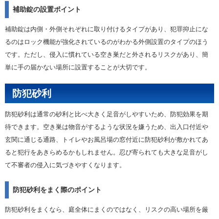
補助錠の設置ポイント
補助錠は内側・外側それぞれに取り付けるタイプがあり、犯罪抑止にな
るのはロック機能が強化されているのがわかる外側設置のタイプのほう
です。ただし、侵入に慣れている空き巣だと外されるリスクがあり、簡
単に手の届かない場所に設置することが大切です。
防犯砂利
防犯砂利は通常の砂利と比べ大きく足音がしやすいため、防犯効果を期
待できます。空き巣は物音がするような状況を嫌うため、出入口付近や
玄関に通じる通路、トイレやお風呂場の窓付近に防犯砂利が敷かれてあ
ると犯行をあきらめるかもしれません。忍び寄られても大きな足音がし
て不審者の侵入に気づきやすくなります。
防犯砂利をまく際のポイント
防犯砂利をまくなら、庭全体にまくのではなく、リスクの高い場所を厳