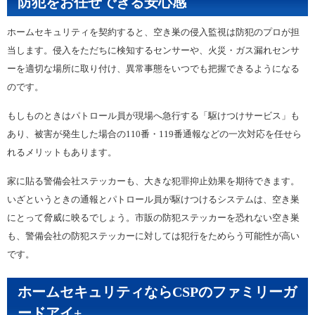
防犯をお任せできる安心感
ホームセキュリティを契約すると、空き巣の侵入監視は防犯のプロが担
当します。侵入をただちに検知するセンサーや、火災・ガス漏れセンサ
ーを適切な場所に取り付け、異常事態をいつでも把握できるようになる
のです。
もしものときはパトロール員が現場へ急行する「駆けつけサービス」も
あり、被害が発生した場合の110番・119番通報などの一次対応を任せら
れるメリットもあります。
家に貼る警備会社ステッカーも、大きな犯罪抑止効果を期待できます。
いざというときの通報とパトロール員が駆けつけるシステムは、空き巣
にとって脅威に映るでしょう。市販の防犯ステッカーを恐れない空き巣
も、警備会社の防犯ステッカーに対しては犯行をためらう可能性が高い
です。
ホームセキュリティならCSPのファミリーガ
ードアイ+