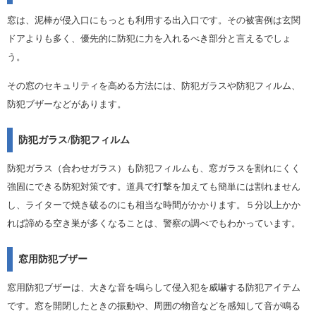
窓は、泥棒が侵入口にもっとも利用する出入口です。その被害例は玄関
ドアよりも多く、優先的に防犯に力を入れるべき部分と言えるでしょ
う。
その窓のセキュリティを高める方法には、防犯ガラスや防犯フィルム、
防犯ブザーなどがあります。
防犯ガラス/防犯フィルム
防犯ガラス（合わせガラス）も防犯フィルムも、窓ガラスを割れにくく
強固にできる防犯対策です。道具で打撃を加えても簡単には割れません
し、ライターで焼き破るのにも相当な時間がかかります。５分以上かか
れば諦める空き巣が多くなることは、警察の調べでもわかっています。
窓用防犯ブザー
窓用防犯ブザーは、大きな音を鳴らして侵入犯を威嚇する防犯アイテム
です。窓を開閉したときの振動や、周囲の物音などを感知して音が鳴る