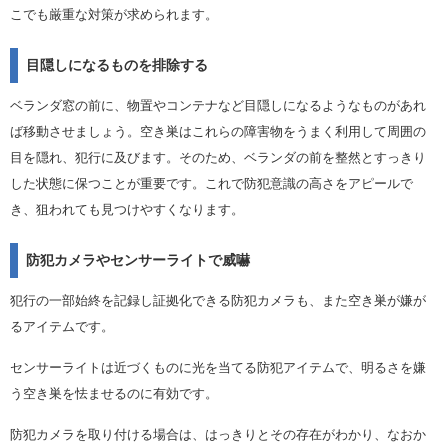
こでも厳重な対策が求められます。
目隠しになるものを排除する
ベランダ窓の前に、物置やコンテナなど目隠しになるようなものがあれ
ば移動させましょう。空き巣はこれらの障害物をうまく利用して周囲の
目を隠れ、犯行に及びます。そのため、ベランダの前を整然とすっきり
した状態に保つことが重要です。これで防犯意識の高さをアピールで
き、狙われても見つけやすくなります。
防犯カメラやセンサーライトで威嚇
犯行の一部始終を記録し証拠化できる防犯カメラも、また空き巣が嫌が
るアイテムです。
センサーライトは近づくものに光を当てる防犯アイテムで、明るさを嫌
う空き巣を怯ませるのに有効です。
防犯カメラを取り付ける場合は、はっきりとその存在がわかり、なおか