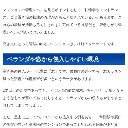
マンションの管理レベルを見るポイントとして、駐輪場やエントラン
ス、ゴミ置き場の状態の管理がきちんとなされているかがあります。こ
れらの場所が清掃もろくにされずに荒れている状態だと、残念ながら管
理レベルが高いとはいえません。
空き巣にとって管理のゆるいマンションは、格好のターゲットです。
ベランダや窓から侵入しやすい環境
空き巣の侵入ルートは主に「窓」です。警察庁の調べでも、窓ガラスを
破った窃盗・強盗被害が多いというデータがあります。
2階以上の部屋であっても、ベランダの前に樹木があったり、足場となる
ようなものが置いてあったりすると、ベランダからの侵入もやすやすと
許してしまうでしょう。
また、屋上に上ってバルコニーから侵入する例もあり、非常階段や裏口
の施錠が甘いと高層階のマンションであっても狙われる危険がありま