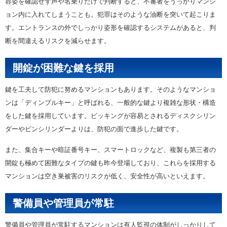
容姿を確認せず声や名乗りだけで判断すると、不審者をうっかりマンシ
ョン内に入れてしまうことも。犯罪はそのような油断を突いて起こりま
す。エントランスの外でしっかり姿形を確認するシステムがあると、判
断を間違えるリスクを減らせます。
開錠が困難な鍵を採用
鍵を工夫して防犯に努めるマンションもあります。そのようなマンショ
ンは「ディンプルキー」と呼ばれる、一般的な鍵より複雑な形状・構造
をした鍵を採用しています。ピッキングが容易とされるディスクシリン
ダーやピンシリンダーよりは、防犯の面で進歩した鍵です。
また、集合キーや暗証番号キー、スマートロックなど、複製も第三者の
開錠も極めて困難なタイプの鍵も昨今登場しており、これらを採用する
マンションは空き巣被害のリスクが低く、安全性が高いといえます。
警備員や管理員が常駐
警備員や管理員が常駐するマンションは有人監視の体制がしっかりして