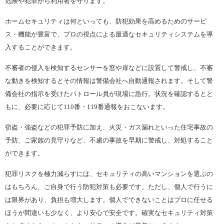
危険や犯罪から利用者を守ります。
ホームセキュリティは何といっても、防犯効果を高めるためのサービ
ス・機能が豊富で、プロの視点による最適なセキュリティシステムを導
入することができます。
不審者の侵入を検知するセンサーを窓や扉などに設置して警戒し、不審
な動きを検知するとその情報は警備会社へ自動通報されます。そして警
備会社の指示を受けたパトロール員が現場に急行。状況を確認するとと
もに、必要に応じて110番・119番通報をおこないます。
窃盗・強盗などの犯罪予防に加え、火災・ガス漏れといった住宅事故の
予防、ご家族の見守りなど、不慮の事故を早期に警戒し、対処すること
ができます。
犯罪リスクを極力減らすには、セキュリティの高いマンションを選ぶの
はもちろん、ご自身で行う防犯対策も必要です。ただし、個人で行うに
は限界があり、負担も増大します。個人でできないことはプロに任せる
ほうが間違いも少なく、より安心で安全です。確実なセキュリティ対策