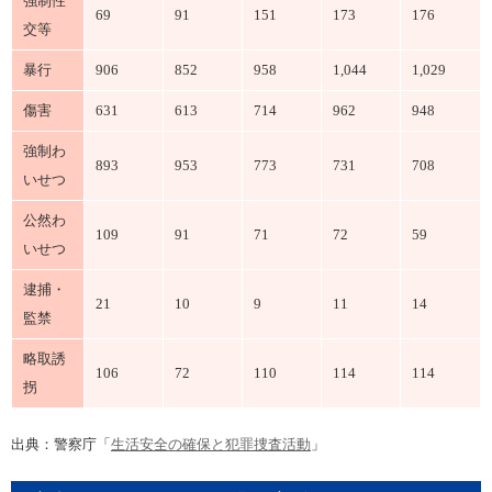
強制性
69
91
151
173
176
交等
暴行
906
852
958
1,044
1,029
傷害
631
613
714
962
948
強制わ
893
953
773
731
708
いせつ
公然わ
109
91
71
72
59
いせつ
逮捕・
21
10
9
11
14
監禁
略取誘
106
72
110
114
114
拐
出典：警察庁「
生活安全の確保と犯罪捜査活動
」