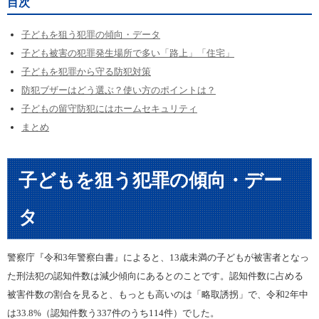
目次
子どもを狙う犯罪の傾向・データ
子ども被害の犯罪発生場所で多い「路上」「住宅」
子どもを犯罪から守る防犯対策
防犯ブザーはどう選ぶ？使い方のポイントは？
子どもの留守防犯にはホームセキュリティ
まとめ
子どもを狙う犯罪の傾向・デー
タ
警察庁『令和3年警察白書』によると、13歳未満の子どもが被害者となっ
た刑法犯の認知件数は減少傾向にあるとのことです。認知件数に占める
被害件数の割合を見ると、もっとも高いのは「略取誘拐」で、令和2年中
は33.8%（認知件数う337件のうち114件）でした。