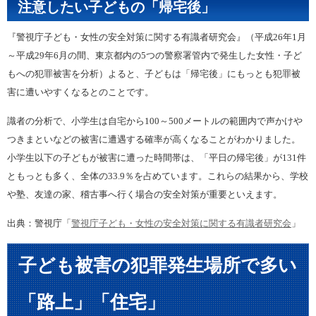
注意したい子どもの「帰宅後」
『警視庁子ども・女性の安全対策に関する有識者研究会』（平成26年1月
～平成29年6月の間、東京都内の5つの警察署管内で発生した女性・子ど
もへの犯罪被害を分析）よると、子どもは「帰宅後」にもっとも犯罪被
害に遭いやすくなるとのことです。
識者の分析で、小学生は自宅から100～500メートルの範囲内で声かけや
つきまといなどの被害に遭遇する確率が高くなることがわかりました。
小学生以下の子どもが被害に遭った時間帯は、「平日の帰宅後」が131件
ともっとも多く、全体の33.9％を占めています。これらの結果から、学校
や塾、友達の家、稽古事へ行く場合の安全対策が重要といえます。
出典：警視庁「
警視庁子ども・女性の安全対策に関する有識者研究会
」
子ども被害の犯罪発生場所で多い
「路上」「住宅」