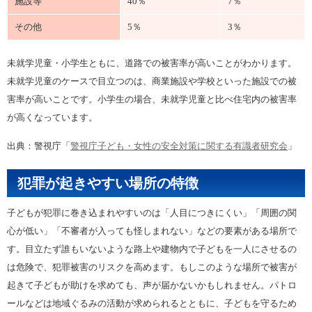
施設等
40％
7％
その他
5％
3％
未就学児童・小学生ともに、道路での被害率が高いことがわかります。
未就学児童のケースで目立つのは、商業施設や学校といった施設での被
害率が高いことです。小学生の場合、未就学児童と比べ住宅内の被害率
が高くなっています。
出典：警視庁「
警視庁子ども・女性の安全対策に関する有識者研究会
」
犯罪が起きやすい場所の特徴
子どもが犯罪に巻き込まれやすいのは「人目につきにくい」「周囲の関
心が低い」「不審者が入っても怪しまれない」などの要素がある場所で
す。目立たず誰もいないような路上や建物内で子どもを一人にさせるの
は危険で、犯罪被害のリスクを高めます。もしこのような場所で被害が
起きて子どもが助けを求めても、声が届かないかもしれません。パトロ
ールなどは地域ぐるみの活動が求められるとともに、子どもを守るため