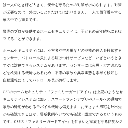
は一人のときほど大きく、安全を守るための対策が求められます。対策
が必要なのは、外にいるときだけではありません。一人で留守番をする
家の中でも重要です。
警備のプロが提供するホームセキュリティは、子どもの留守防犯にも役
立てることができます。
ホームセキュリティには、不審者や空き巣などの泥棒の侵入を検知する
センサー、パトロール員による駆けつけサービスなど、いざというとき
すぐに対処できるシステムがあります。センサーには火災・ガス漏れな
どを検知する機能もあるため、不慮の事故や異常事態を素早く検知し、
自動通報によってパトロール員が急行します。
CSPのホームセキュリティ『ファミリーガードアイ+』は上記のようなセ
キュリティシステムに加え、スマートフォンアプリやメールへの通知で
家族の帰宅がわかるモバイル機能も備えます。お子さまの帰宅を外出先
から確認できるほか、警戒状態をいつでも確認・設定できるというもの
です。CSPの『ファミリーガードアイ+』を住まいと家族を守る防犯シス