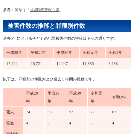
参考：警察庁「
令和3年警察白書
」
被害件数の推移と罪種別件数
過去5年における子どもの犯罪被害件数の推移は下記の通りです。
平成28年
平成29年
平成30年
令和元年
令和2年
17,252
15,721
12,947
11,885
8,788
以下は、罪種別の件数および過去５年間の推移です。
平成28
平成29
平成30
令和元
令和2年
年
年
年
年
殺人
74
65
57
77
63
強盗
4
6
4
5
4