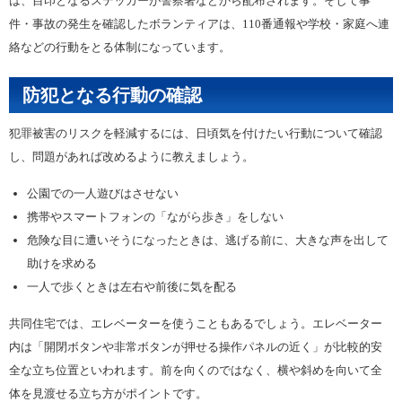
は、目印となるステッカーが警察署などから配布されます。そして事
件・事故の発生を確認したボランティアは、110番通報や学校・家庭へ連
絡などの行動をとる体制になっています。
防犯となる行動の確認
犯罪被害のリスクを軽減するには、日頃気を付けたい行動について確認
し、問題があれば改めるように教えましょう。
公園での一人遊びはさせない
携帯やスマートフォンの「ながら歩き」をしない
危険な目に遭いそうになったときは、逃げる前に、大きな声を出して
助けを求める
一人で歩くときは左右や前後に気を配る
共同住宅では、エレベーターを使うこともあるでしょう。エレベーター
内は「開閉ボタンや非常ボタンが押せる操作パネルの近く」が比較的安
全な立ち位置といわれます。前を向くのではなく、横や斜めを向いて全
体を見渡せる立ち方がポイントです。