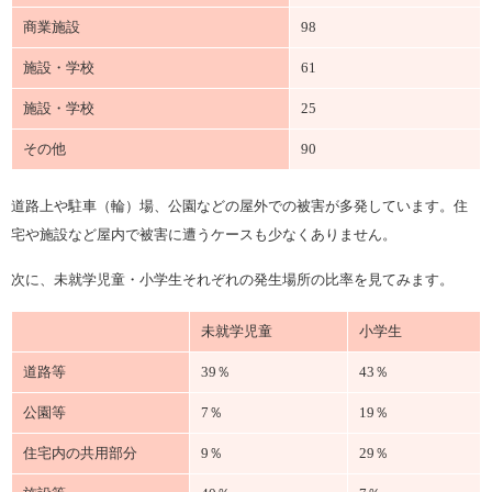
商業施設
98
施設・学校
61
施設・学校
25
その他
90
道路上や駐車（輪）場、公園などの屋外での被害が多発しています。住
宅や施設など屋内で被害に遭うケースも少なくありません。
次に、未就学児童・小学生それぞれの発生場所の比率を見てみます。
未就学児童
小学生
道路等
39％
43％
公園等
7％
19％
住宅内の共用部分
9％
29％