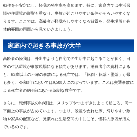
動作を不安定にし、怪我の発生率を高めます。特に、家庭内では生活習
慣や住環境の影響も重なり、事故が起こりやすい条件がそろいやすくな
ります。ここでは、高齢者が怪我をしやすくなる背景を、発生場所と身
体的要因の両面から見ていきましょう。
家庭内で起きる事故が大半
高齢者の怪我は、外出中よりも自宅での生活中に起こることが多く、日
常の生活環境が事故現場になる傾向があります。消費者庁の資料による
と、65歳以上の不慮の事故による死亡では、「転倒・転落・墜落」が最
も多く、令和3年においては9,509人にのぼっています。これは交通事故に
よる死亡者の約4倍にあたる深刻な数字です。
さらに、転倒事故の約8割は、スリップやつまずきによって起こる、同一
平面上の事故が占めています。つまり、段差やぬれた床、滑りやすい敷
物や家具の配置など、見慣れた生活空間の中にこそ、怪我の原因が潜ん
でいるのです。