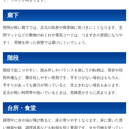
廊下
照明が暗い廊下では、足元の段差や障害物に気づきにくくなります。玄
関マットなどの敷物のめくれや電気コードは、つまずきの原因になりや
すく、荷物を持った状態では避けにくいでしょう。
階段
階段で起こりやすい、踏み外しやバランスを崩しての転倒は、骨折や頭
部外傷など、重症化しやすい怪我です。手すりがない場合はもちろん、
手すりがあっても握力が弱っていると、支えきれない場合もあります。
足元が暗い時間帯や急いでいるときは、危険度がさらに高まります。
台所・食堂
調理中に水や油が飛び散ると、床が滑りやすくなります。床に置いた買
い物袋や鍋、調理器具なども転倒を招く要因です。火や刃物を使ってい