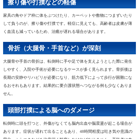
擦り傷や打撲などの軽傷
家具の角やドア枠に体をぶつけたり、カーペットや敷物につまずいたり
して負うのが、擦り傷や打撲です。軽症に見えても、高齢者は皮膚が薄
く血流も減っているため、治癒が遅れる場合があります。
骨折（大腿骨・手首など）が深刻
大腿骨や手首の骨折は、転倒時に手や足で体を支えようとした際に発生
しやすく、入院や手術が必要になるケースが多く見られます。骨折後は
長期の安静やリハビリが必要になり、筋力低下によって歩行が困難にな
るおそれもあります。結果的に要介護状態へつながる例も少なくありま
せん。
頭部打撲による脳へのダメージ
転倒時に頭を打つと、外傷がなくても脳内出血や脳震盪が起こる場合が
あります。症状が遅れて出ることもあり、48時間程度は吐き気や意識の