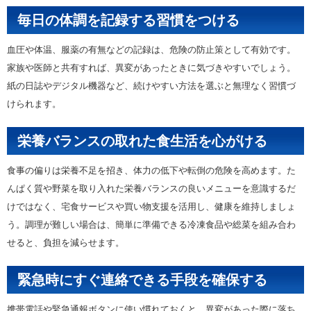
毎日の体調を記録する習慣をつける
血圧や体温、服薬の有無などの記録は、危険の防止策として有効です。
家族や医師と共有すれば、異変があったときに気づきやすいでしょう。
紙の日誌やデジタル機器など、続けやすい方法を選ぶと無理なく習慣づ
けられます。
栄養バランスの取れた食生活を心がける
食事の偏りは栄養不足を招き、体力の低下や転倒の危険を高めます。た
んぱく質や野菜を取り入れた栄養バランスの良いメニューを意識するだ
けではなく、宅食サービスや買い物支援を活用し、健康を維持しましょ
う。調理が難しい場合は、簡単に準備できる冷凍食品や総菜を組み合わ
せると、負担を減らせます。
緊急時にすぐ連絡できる手段を確保する
携帯電話や緊急通報ボタンに使い慣れておくと、異変があった際に落ち