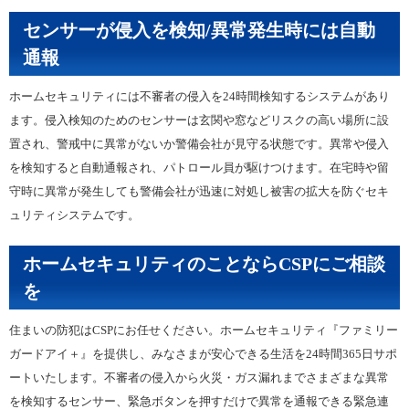
センサーが侵入を検知/異常発生時には自動
通報
ホームセキュリティには不審者の侵入を24時間検知するシステムがあり
ます。侵入検知のためのセンサーは玄関や窓などリスクの高い場所に設
置され、警戒中に異常がないか警備会社が見守る状態です。異常や侵入
を検知すると自動通報され、パトロール員が駆けつけます。在宅時や留
守時に異常が発生しても警備会社が迅速に対処し被害の拡大を防ぐセキ
ュリティシステムです。
ホームセキュリティのことならCSPにご相談
を
住まいの防犯はCSPにお任せください。ホームセキュリティ『ファミリー
ガードアイ＋』を提供し、みなさまが安心できる生活を24時間365日サポ
ートいたします。不審者の侵入から火災・ガス漏れまでさまざまな異常
を検知するセンサー、緊急ボタンを押すだけで異常を通報できる緊急連