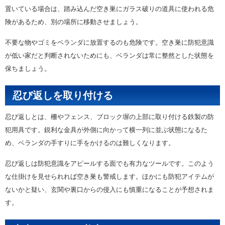
置いている場合は、踏み込んだ空き巣にガラス破りの道具に使われる危
険があるため、別の場所に移動させましょう。
不要な物やゴミをベランダに放置するのも危険です。空き巣に防犯意識
が低い家だと判断されないためにも、ベランダは常に整然とした状態を
保ちましょう。
忍び返しを取り付ける
忍び返しとは、柵やフェンス、ブロック塀の上部に取り付ける鉄製の防
犯用具です。鋭利な金具が外側に向かって横一列に並ぶ状態になるた
め、ベランダの手すりに手をかけるのは難しくなります。
忍び返しは防犯意識をアピールする面でも有力なツールです。このよう
な仕掛けを見せられれば空き巣も警戒します。ほかにも防犯アイテムが
ないかと疑い、玄関や裏口からの侵入にも慎重になることが予想されま
す。