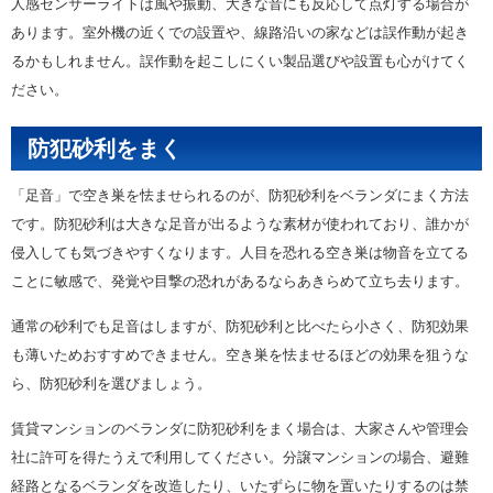
人感センサーライトは風や振動、大きな音にも反応して点灯する場合が
あります。室外機の近くでの設置や、線路沿いの家などは誤作動が起き
るかもしれません。誤作動を起こしにくい製品選びや設置も心がけてく
ださい。
防犯砂利をまく
「足音」で空き巣を怯ませられるのが、防犯砂利をベランダにまく方法
です。防犯砂利は大きな足音が出るような素材が使われており、誰かが
侵入しても気づきやすくなります。人目を恐れる空き巣は物音を立てる
ことに敏感で、発覚や目撃の恐れがあるならあきらめて立ち去ります。
通常の砂利でも足音はしますが、防犯砂利と比べたら小さく、防犯効果
も薄いためおすすめできません。空き巣を怯ませるほどの効果を狙うな
ら、防犯砂利を選びましょう。
賃貸マンションのベランダに防犯砂利をまく場合は、大家さんや管理会
社に許可を得たうえで利用してください。分譲マンションの場合、避難
経路となるベランダを改造したり、いたずらに物を置いたりするのは禁