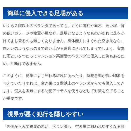
簡単に侵入できる足場がある
いくら２階以上のベランダであっても、近くに電柱や庭木、高い塀、背
の低いガレージや物置小屋など、足場となるようなものがあれば足をか
けてよじ登るのも難しくありません。身体能力にすぐれた空き巣なら、
雨どいのようなものまで這い上がる道具にされてしまうでしょう。実際
に雨どいをつたってマンション高層階のベランダに侵入した例もあるた
め、油断はできません。
このように、簡単によじ登れる環境にあったり、防犯意識が低い印象を
与えていたりすれば、空き巣は２階以上のベランダからでも侵入してき
ます。侵入を困難にする防犯アイテムを使うなどして対策を立てること
が重要です。
視界が悪く犯行を隠しやすい
「外側からみて視界の悪い」ベランダも、空き巣に狙われやすくなる特