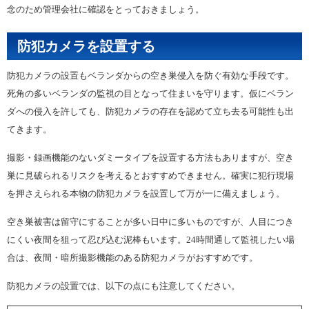
念のため管理会社に確認をとっておきましょう。
防犯カメラを設置する
防犯カメラの設置もベランダからの空き巣侵入を防ぐ有効な手段です。
死角の多いベランダの監視の目となって住まいを守ります。仮にベラン
ダへの侵入を許しても、防犯カメラの存在を認めて立ち去る可能性も出
てきます。
撮影・録画機能のないダミータイプを設置する方法もありますが、空き
巣に見破られるリスクを考えるとおすすめできません。確実に犯行現場
を押さえられる本物の防犯カメラを設置して万が一に備えましょう。
空き巣被害は留守にすることが多い日中に多いものですが、人目につき
にくい夜間を狙って忍び込む泥棒もいます。24時間通して監視したい場
合は、夜間・暗所撮影機能のある防犯カメラがおすすめです。
防犯カメラの設置では、以下の点にも注意してください。