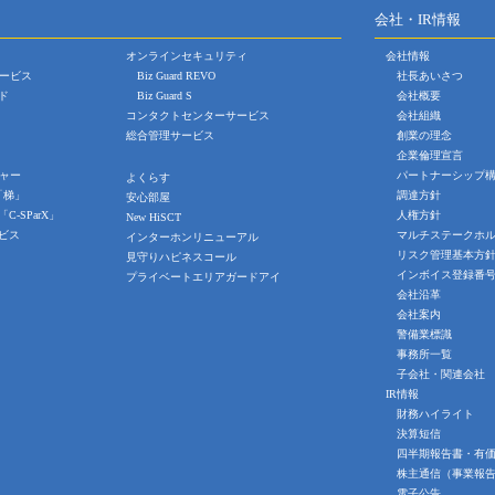
会社・IR情報
オンラインセキュリティ
会社情報
ービス
Biz Guard REVO
社長あいさつ
ド
Biz Guard S
会社概要
コンタクトセンターサービス
会社組織
総合管理サービス
創業の理念
企業倫理宣言
ャー
パートナーシップ
よくらす
m 「梯」
調達方針
安心部屋
C-SParX」
人権方針
New HiSCT
ビス
マルチステークホ
インターホンリニューアル
リスク管理基本方
見守りハピネスコール
インボイス登録番
プライベートエリアガードアイ
会社沿革
会社案内
警備業標識
事務所一覧
子会社・関連会社
IR情報
財務ハイライト
決算短信
四半期報告書・有
株主通信（事業報
電子公告