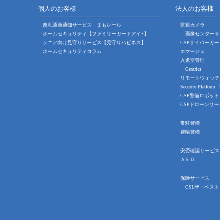
個人のお客様
法人のお客様
改札通過通知サービス まもレール
監視カメラ
ホームセキュリティ【ファミリーガードアイ+】
画像センターサ
シニア向け見守りサービス【見守りハピネス】
CSPサイバーガー
ホームセキュリティコラム
エマージェ
入退室管理
Centrics
リモートウォッチ
Security Platfor
CSP警備ロボット「
CSPドローンサー
常駐警備
運輸警備
安否確認サービス
ＡＥＤ
保険サービス
CSLザ・ベスト