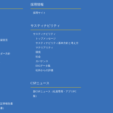
採用情報
採用サイト
サスティナビリティ
サスティナビリティ
トップメッセージ
構築宣言
サスティナビリティ基本方針と考え方
マテリアリティ
環境
ルダー方針
社会
針
ガバナンス
号
ESGデータ集
社外からの評価
CSPニュース
新CSPニュース（社員専用・アプリPC
版）
価証券報告書
告書）