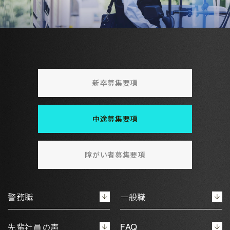
新卒募集要項
中途募集要項
障がい者募集要項
警務職
一般職
先輩社員の声
FAQ