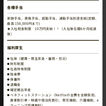
各種手当
家族手当、資格手当、超勤手当、通勤手当別途支給(定額、
最高 150,000円まで)
★入社祝金制度 10万円支給！！（入社後在籍6か月経過
後）
福利厚生
社保（健康・厚生年金・雇用・労災）
財形制度
社員持株制度
独身寮
保養所
退職金
確定拠出年金
ベネフィットステーション（Netflixの会費を全額負担、
食事割引券・映画や宿泊先割引、育児補助、介護補助、e
ラーニング受講無料）