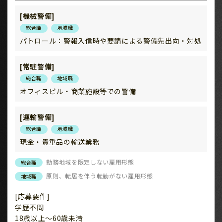
[機械警備]
総合職
地域職
パトロール：警報入信時や要請による警備先出向・対処
[常駐警備]
総合職
地域職
オフィスビル・商業施設等での警備
[運輸警備]
総合職
地域職
現金・貴重品の輸送業務
勤務地域を限定しない雇用形態
総合職
原則、転居を伴う転勤がない雇用形態
地域職
[応募要件]
学歴不問
18歳以上～60歳未満