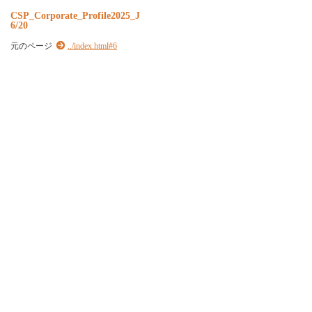
CSP_Corporate_Profile2025_J
6/20
元のページ
../index.html#6